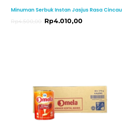
Minuman Serbuk Instan Jasjus Rasa Cincau
Rp
4.010,00
ng
Rp
4.500,00