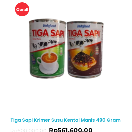
Obral!
Tiga Sapi Krimer Susu Kental Manis 490 Gram
Rp
561.600,00
ng
Rp
600.000,00