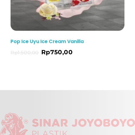
Pop Ice Uyu Ice Cream Vanilla
Rp
750,00
ng
Rp
1.500,00