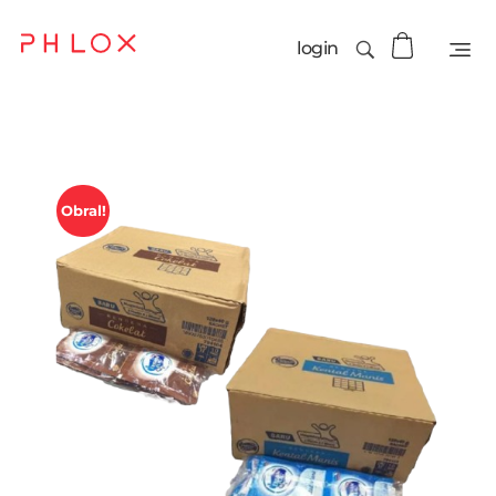
login
Obral!